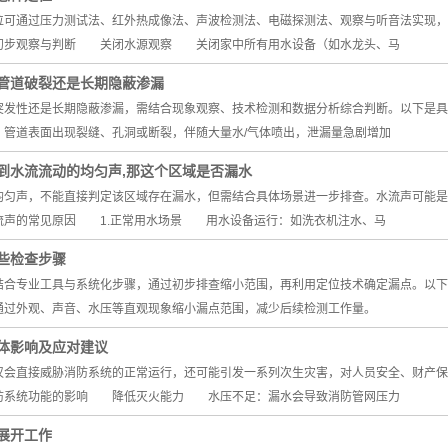
通过压力测试法、红外热成像法、声波检测法、电磁探测法、观察与听音法实现，
初步观察与判断 关闭水源观察 关闭家中所有用水设备（如水龙头、马
管道破裂还是长期隐蔽渗漏
性还是长期隐蔽渗漏，需结合现象观察、技术检测和数据分析综合判断。以下是
管道表面出现裂缝、孔洞或断裂，伴随大量水/气体喷出，泄漏量急剧增加
到水流流动的均匀声,那这个区域是否漏水
声，不能直接判定该区域存在漏水，但需结合具体场景进一步排查。水流声可能是
声的常见原因 1.正常用水场景 用水设备运行：如洗衣机注水、马
些检查步骤
专业工具与系统化步骤，通过初步排查缩小范围，再利用定位技术确定漏点。以下
通过外观、声音、水压等直观现象缩小漏点范围，减少后续检测工作量。
体影响及应对建议
直接威胁消防系统的正常运行，还可能引发一系列次生灾害，对人员安全、财产保
防系统功能的影响 降低灭火能力 水压不足：漏水会导致消防管网压力
展开工作