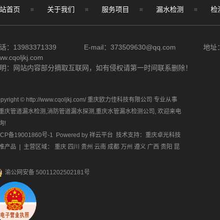
站首页
关于我们
服务项目
漏水检测
检
话：13983371339 E-mail：373509630@qq.com
w.cqoljkj.com
明：网站内容部分摘取互联网，如有侵权请第一时间联系删除！
pyright © http://www.cqoljkj.com/ 重庆欧力佳科技有限公司 专业从事
重庆管道漏水检测
,
消防管道漏水探测
,
重庆水管漏水检测公司
, 欢迎来电
询!
ICP备19001860号-1
Powered by
祥云平台
技术支持：
重庆卓光科技
推产品
| 主营区域：
重庆
四川
贵州
云南
成都
万州
遵义
广西
贵阳
昆
渝公网安备 50011202502181号