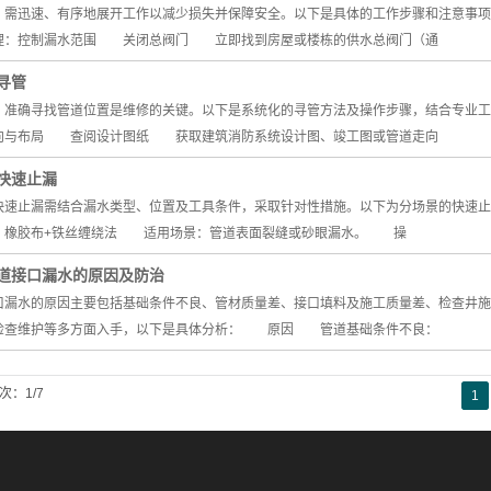
迅速、有序地展开工作以减少损失并保障安全。以下是具体的工作步骤和注意事项
理：控制漏水范围 关闭总阀门 立即找到房屋或楼栋的供水总阀门（通
寻管
确寻找管道位置是维修的关键。以下是系统化的寻管方法及操作步骤，结合专业工
向与布局 查阅设计图纸 获取建筑消防系统设计图、竣工图或管道走向
快速止漏
止漏需结合漏水类型、位置及工具条件，采取针对性措施。以下为分场景的快速止
橡胶布+铁丝缠绕法 适用场景：管道表面裂缝或砂眼漏水。 操
道接口漏水的原因及防治
水的原因主要包括基础条件不良、管材质量差、接口填料及施工质量差、检查井施
检查维护等多方面入手，以下是具体分析： 原因 管道基础条件不良：
次：1/7
1