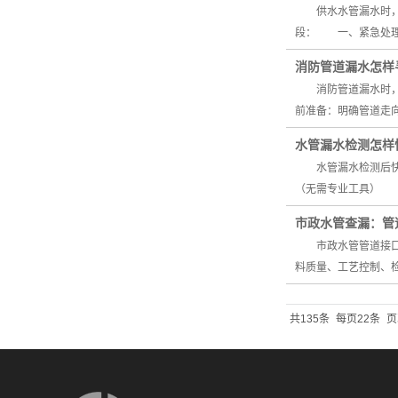
供水水管漏水时，需
段： 一、紧急处
消防管道漏水怎样
消防管道漏水时，准
前准备：明确管道走
水管漏水检测怎样
水管漏水检测后快速
（无需专业工具） 
市政水管查漏：管
市政水管管道接口漏
料质量、工艺控制、
共135条
每页22条
页