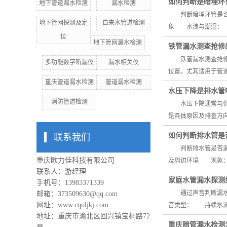
如何判断是暗埋环
地下管道漏水检测
漏水检测
判断暗埋环管是否漏
地下管网探测及定
自来水管道检测
象 水渍与潮湿： 
位
地下管网漏水检测
铁管漏水测查抢修
铁管漏水测查抢修需
多功能数字听漏仪
漏水相关仪
位置，尤其适用于管
重庆管道漏水检测
管道漏水检测
水压下降是排水管
消防管道检测
水压下降通常与供水
是具体原因及排查方
如何判断排水管是
联系我们
判断排水管是否漏水
重庆欧力佳科技有限公司
及周边环境 现象：
联系人：游经理
家庭水管漏水探测
手机号：13983371339
通过声音判断漏水点
邮箱：373509630@qq.com
网址：
www.cqoljkj.com
音类型： 持续水流
地址：重庆市渝北区回兴镇宝桐路72
重庆暗管漏水检测