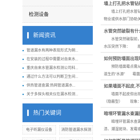
墙上打孔把水管钻
墙上打孔把水管钻破
检测设备
物业或供水部门协助
水管突然破裂有什
新闻资讯
水管突然破裂前，通
水压突然下降： 原
管道漏水有两种表现形式为眀...
如何预防墙面出现
在安装的过程中需要对自来水...
预防墙面霉点需从控
重庆自来水管漏水检测公司科...
滋生的“水源” 霉
通过什么方法可以判断卫生间...
供热管道查漏:热网管道漏水...
如果墙面不起皮,
关于多探头相关仪在漏水检测...
墙面不起皮但出现霉
（隐蔽型） 现象：
热门关键词
暗埋环管漏水查漏
暗埋环管漏水查漏需
渍、潮湿斑块、发霉
电子听漏仪设备
消防管道漏水探测