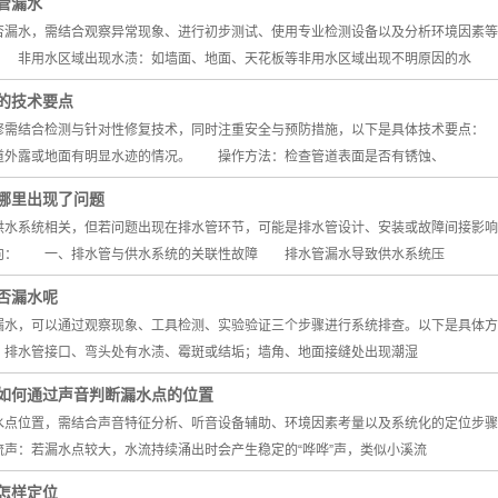
管漏水
水，需结合观察异常现象、进行初步测试、使用专业检测设备以及分析环境因素等
非用水区域出现水渍：如墙面、地面、天花板等非用水区域出现不明原因的水
的技术要点
结合检测与针对性修复技术，同时注重安全与预防措施，以下是具体技术要点
道外露或地面有明显水迹的情况。 操作方法：检查管道表面是否有锈蚀、
哪里出现了问题
系统相关，但若问题出现在排水管环节，可能是排水管设计、安装或故障间接影响
向： 一、排水管与供水系统的关联性故障 排水管漏水导致供水系统压
否漏水呢
，可以通过观察现象、工具检测、实验验证三个步骤进行系统排查。以下是具体方
排水管接口、弯头处有水渍、霉斑或结垢；墙角、地面接缝处出现潮湿
如何通过声音判断漏水点的位置
位置，需结合声音特征分析、听音设备辅助、环境因素考量以及系统化的定位步
声：若漏水点较大，水流持续涌出时会产生稳定的“哗哗”声，类似小溪流
怎样定位