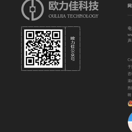
网
电
ww
声
Co
于
咨
渝
热
明