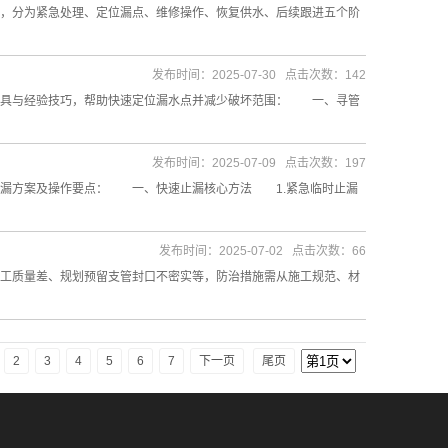
，分为紧急处理、定位漏点、维修操作、恢复供水、后续跟进五个阶
发布时间：2025-07-30 点击次数：142
具与经验技巧，帮助快速定位漏水点并减少破坏范围： 一、寻管
发布时间：2025-07-09 点击次数：197
漏方案及操作要点： 一、快速止漏核心方法 1.紧急临时止漏
发布时间：2025-07-02 点击次数：66
工质量差、规划预留支管封口不密实等，防治措施需从施工规范、材
2
3
4
5
6
7
下一页
尾页