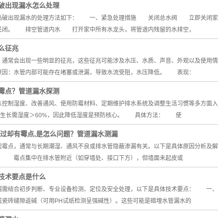
破出现漏水怎么处理
出现漏水的处理方法如下： 一、紧急处理措施 关闭总水阀 立即关闭家中
关闭。 排空管道内水 打开家中所有水龙头，将管道内残留的水排空，
么征兆
常会出现一些明显的征兆，这些征兆可能涉及水压、水质、声音、外观以及使
因：水管内部可能存在堵塞或泄漏，导致水流受阻，水压降低。 表现：
霉点？管道漏水探测
制湿度、改善通风、使用防霉材料、定期维护排水系统及调整生活习惯等多方面入
菌生长需湿度＞60%，因此降低湿度是预防核心。 具体方法： 使
不过却有霉点,是怎么问题？管道漏水测漏
点，通常与长期潮湿、通风不良或排水管隐蔽渗漏有关。以下是具体原因分析及解
 霉点集中在排水管附近（如穿墙处、接口下方），但墙面未起皮或
技术要点是什么
结合初步判断、专业设备检测、定位及安全处理，以下是具体技术要点： 一、
或瓷砖缝隙返碱（可用PH试纸检测呈强碱性）。这些可能是暗埋水管漏水的