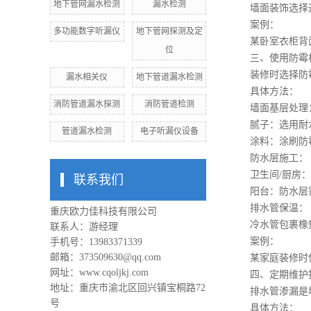
地下管网漏水检测
漏水检测
墙面装饰选择透
案例：
多功能数字听漏仪
地下管网探测及定
某卧室衣柜背面
位
三、使用防霉材
装修时选择防霉
漏水相关仪
地下管道漏水检测
具体方法：
消防管道漏水探测
消防管道检测
墙面基层处理
腻子：选用耐水
管道漏水检测
电子听漏仪设备
涂料：涂刷防霉
防水层施工：
卫生间/厨房：墙
联系我们
阳台：防水层需覆
排水管保温：
重庆欧力佳科技有限公司
冷水管包裹橡塑保
联系人：游经理
案例：
手机号：13983371339
邮箱：373509630@qq.com
某家庭装修时使
网址：
www.cqoljkj.com
四、定期维护排
地址：重庆市渝北区回兴镇宝桐路72
排水管渗漏是墙
号
具体方法：