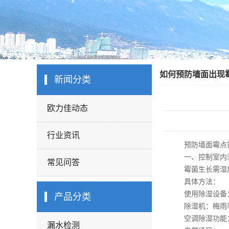
如何预防墙面出现
新闻分类
欧力佳动态
行业资讯
预防墙面霉点需从
一、控制室内湿
常见问答
霉菌生长需湿度＞
具体方法：
使用除湿设备
产品分类
除湿机：梅雨季或
空调除湿功能：
漏水检测