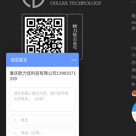
电
ww
声
Co
于
请您留言
咨
渝
重庆欧力佳科技有限公司13983371
热
339
明