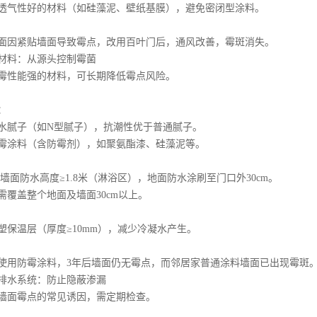
气性好的材料（如硅藻泥、壁纸基膜），避免密闭型涂料。
因紧贴墙面导致霉点，改用百叶门后，通风改善，霉斑消失。
料：从源头控制霉菌
性能强的材料，可长期降低霉点风险。
：
腻子（如N型腻子），抗潮性优于普通腻子。
涂料（含防霉剂），如聚氨酯漆、硅藻泥等。
面防水高度≥1.8米（淋浴区），地面防水涂刷至门口外30cm。
盖整个地面及墙面30cm以上。
温层（厚度≥10mm），减少冷凝水产生。
用防霉涂料，3年后墙面仍无霉点，而邻居家普通涂料墙面已出现霉斑
水系统：防止隐蔽渗漏
面霉点的常见诱因，需定期检查。