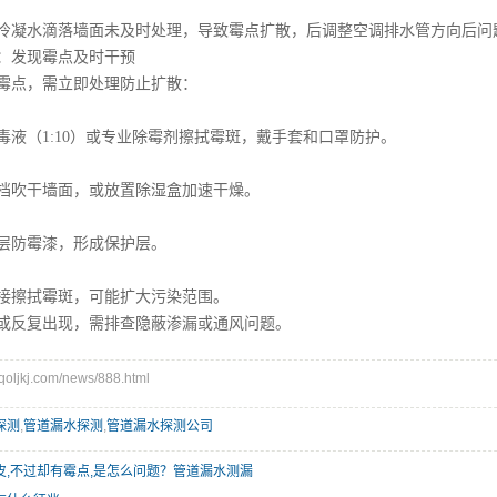
凝水滴落墙面未及时处理，导致霉点扩散，后调整空调排水管方向后问
发现霉点及时干预
点，需立即处理防止扩散：
液（1:10）或专业除霉剂擦拭霉斑，戴手套和口罩防护。
吹干墙面，或放置除湿盒加速干燥。
防霉漆，形成保护层。
擦拭霉斑，可能扩大污染范围。
反复出现，需排查隐蔽渗漏或通风问题。
ljkj.com/news/888.html
探测
,
管道漏水探测
,
管道漏水探测公司
皮,不过却有霉点,是怎么问题？管道漏水测漏