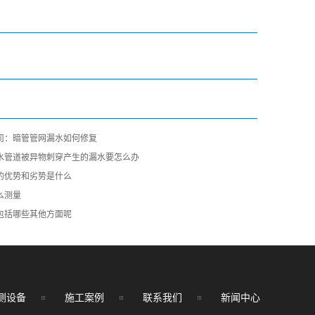
司：暗管管网漏水如何修复
水管道被异物刺穿产生的漏水要怎么办
的优势和劣势是什么
么测量
包括哪些其他方面呢
测设备
施工案例
联系我们
新闻中心