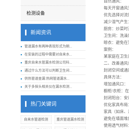
自然通风：
每天开窗通风至
检测设备
优先选择对流窗
减少湿气产生
厨房：炒菜时开
新闻资讯
卫生间：洗澡后
晾衣：避免在室
管道漏水有两种表现形式为眀...
案例：
在安装的过程中需要对自来水...
某家庭在卫生间安
重庆自来水管漏水检测公司科...
二、改善通风条
封闭空间或通风
通过什么方法可以判断卫生间...
具体方法：
供热管道查漏:热网管道漏水...
增加通风口：
关于多探头相关仪在漏水检测...
橱柜/衣柜：在背
封闭阳台：安装
热门关键词
优化家具布局
家具（如床、沙发
避免在墙面堆放
自来水管道检测
重庆管道漏水检测
使用透气材料