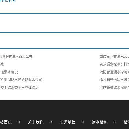
有什么征兆
/地下有漏水点怎么办
重庆专业查漏水公
漏水
管道漏水探测：排
管道漏水情况
消防管道漏水探测
何检测消防水管的渗漏水位置
净水器管道漏水怎
：楼上漏水查不出具体漏点
消防管道漏水探测
站首页
关于我们
服务项目
漏水检测
检