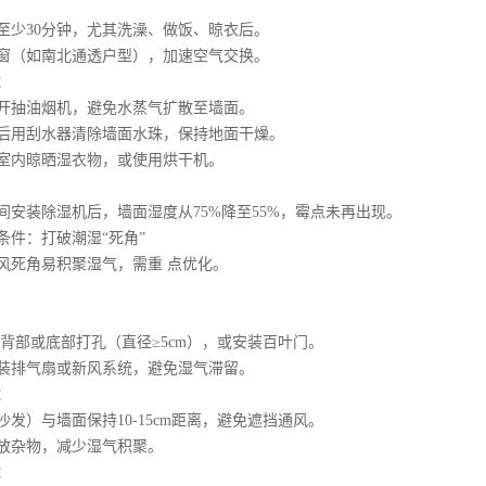
少30分钟，尤其洗澡、做饭、晾衣后。
（如南北通透户型），加速空气交换。
：
抽油烟机，避免水蒸气扩散至墙面。
用刮水器清除墙面水珠，保持地面干燥。
内晾晒湿衣物，或使用烘干机。
装除湿机后，墙面湿度从75%降至55%，霉点未再出现。
件：打破潮湿“死角”
死角易积聚湿气，需重 点优化。
部或底部打孔（直径≥5cm），或安装百叶门。
排气扇或新风系统，避免湿气滞留。
：
）与墙面保持10-15cm距离，避免遮挡通风。
杂物，减少湿气积聚。
：