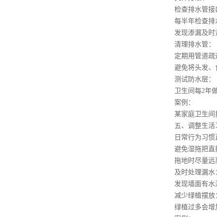
检查排水管接
每半年检查排水
发现渗漏及时紧
清理排水管：
定期用管道疏通
避免将头发、食
测试防水层：
卫生间每2年做一
案例：
某家庭卫生间排
五、调整生活习
日常行为习惯直
避免湿拖把直
拖地时尽量远离
及时处理漏水
发现墙面有水渍
减少绿植摆放
绿植过多会增加