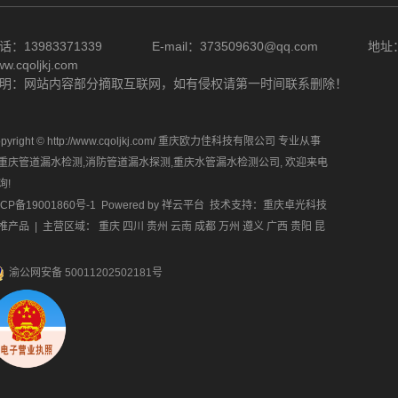
话：13983371339 E-mail：373509630@qq.com
w.cqoljkj.com
明：网站内容部分摘取互联网，如有侵权请第一时间联系删除！
pyright © http://www.cqoljkj.com/ 重庆欧力佳科技有限公司 专业从事
重庆管道漏水检测
,
消防管道漏水探测
,
重庆水管漏水检测公司
, 欢迎来电
询!
ICP备19001860号-1
Powered by
祥云平台
技术支持：
重庆卓光科技
推产品
| 主营区域：
重庆
四川
贵州
云南
成都
万州
遵义
广西
贵阳
昆
渝公网安备 50011202502181号