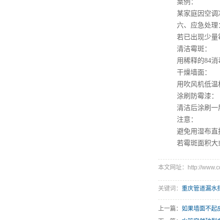
案例：
某家庭因空调冷
六、应急处理：
若已出现少量霉
清洁霉斑：
用稀释的84消毒
干燥墙面：
用吹风机低温档
涂刷防霉漆：
清洁后涂刷一层
注意：
避免用湿布直接
若霉斑面积大或
本文网址：http://www.cqo
关键词：
重庆管道漏水
上一篇：
如果墙面不起