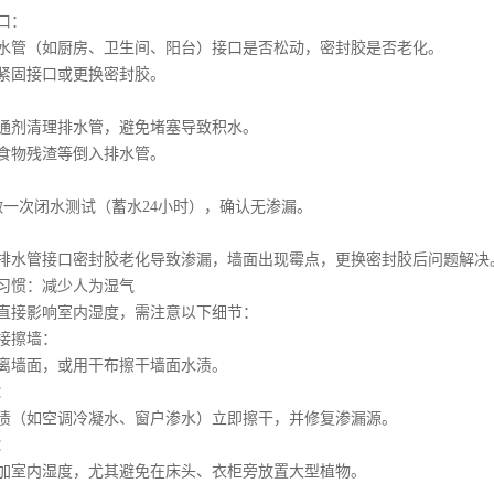
口：
管（如厨房、卫生间、阳台）接口是否松动，密封胶是否老化。
固接口或更换密封胶。
剂清理排水管，避免堵塞导致积水。
物残渣等倒入排水管。
次闭水测试（蓄水24小时），确认无渗漏。
水管接口密封胶老化导致渗漏，墙面出现霉点，更换密封胶后问题解决
惯：减少人为湿气
接影响室内湿度，需注意以下细节：
接擦墙：
墙面，或用干布擦干墙面水渍。
：
（如空调冷凝水、窗户渗水）立即擦干，并修复渗漏源。
：
室内湿度，尤其避免在床头、衣柜旁放置大型植物。