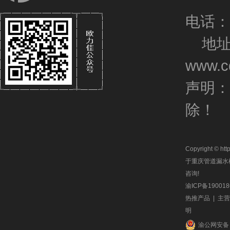
电话：1
地址
www.cq
声明：
除！
Copyright © 
于
重庆管道漏水
咨询!
渝ICP备190018
热推产品
| 主
明
渝公网安备 5