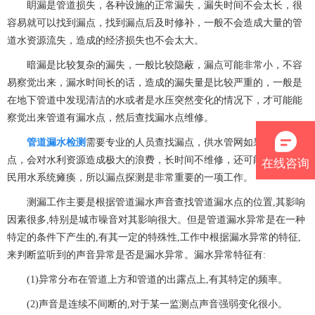
眀漏是管道损失，各种设施的正常漏失，漏失时间不会太长，很
容易就可以找到漏点，找到漏点后及时修补，一般不会造成大量的管
道水资源流失，造成的经济损失也不会太大。
暗漏是比较复杂的漏失，一般比较隐蔽，漏点可能非常小，不容
易察觉出来，漏水时间长的话，造成的漏失量是比较严重的，一般是
在地下管道中发现清洁的水或者是水压突然变化的情况下，才可能能
察觉出来管道有漏水点，然后查找漏水点维修。
管道漏水检测
需要专业的人员查找漏点，供水管网如果出现漏水
在线咨询
点，会对水利资源造成极大的浪费，长时间不维修，还可能会导致居
民用水系统瘫痪，所以漏点探测是非常重要的一项工作。
测漏工作主要是根据管道漏水声音查找管道漏水点的位置,其影响
因素很多,特别是城市噪音对其影响很大。但是管道漏水异常是在一种
特定的条件下产生的,有其一定的特殊性,工作中根据漏水异常的特征,
来判断监听到的声音异常是否是漏水异常。漏水异常特征有:
(1)异常分布在管道上方和管道的出露点上,有其特定的频率。
(2)声音是连续不间断的,对于某一监测点声音强弱变化很小。